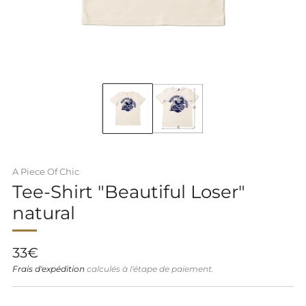
A Piece Of Chic
Tee-Shirt "Beautiful Loser"
natural
Prix
33€
régulier
Frais d'expédition
calculés à l'étape de paiement.